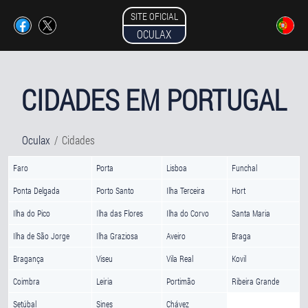
SITE OFICIAL
OCULAX
CIDADES EM PORTUGAL
Oculax
Cidades
Faro
Porta
Lisboa
Funchal
Ponta Delgada
Porto Santo
Ilha Terceira
Hort
Ilha do Pico
Ilha das Flores
Ilha do Corvo
Santa Maria
Ilha de São Jorge
Ilha Graziosa
Aveiro
Braga
Bragança
Viseu
Vila Real
Kovil
Coimbra
Leiria
Portimão
Ribeira Grande
Setúbal
Sines
Chávez